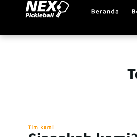
Beranda
B
T
Tim kami