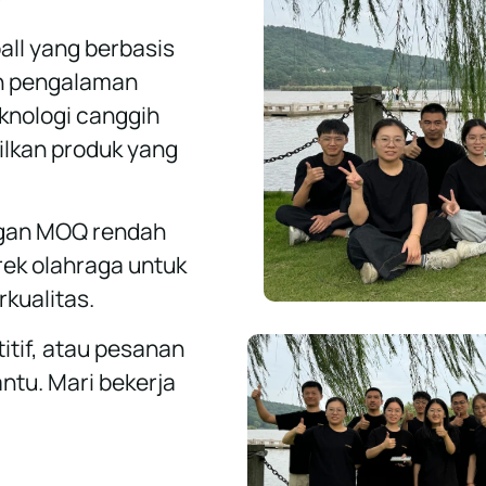
?
all yang berbasis
an pengalaman
knologi canggih
ilkan produk yang
ngan MOQ rendah
ek olahraga untuk
kualitas.
titif, atau pesanan
ntu. Mari bekerja