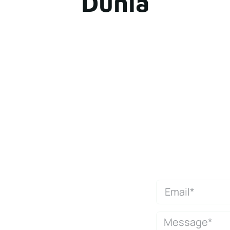
Dunia
Get a Quic
 here to assist
s and services.