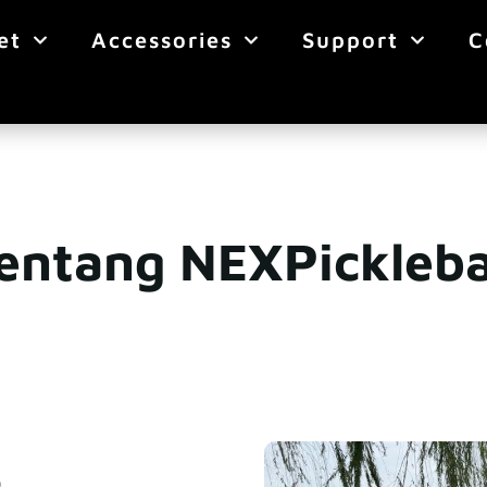
et
Accessories
Support
C
entang NEXPickleba